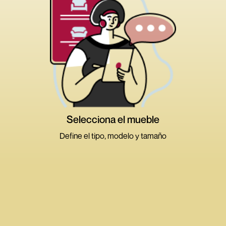
Alejar
Acercar
Medidas
Atributos
Volver
Selecciona el mueble
Define el tipo, modelo y tamaño
>
>
>
Ambientes
Tipos de muebles
Dimensión
Modelos
Sala y Comedor
Dormitorio
Terraza