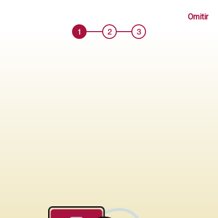
SOFA HARVY PRANNA SECCIONAL NEGRO
Omitir
Código: ME000165680
1
2
3
Antes S/ 4919.90
Añadir
S/ 2929.90
Comprar
Probar en mi casa
sólo tapiz