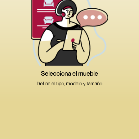
Alejar
Acercar
Medidas
Atributos
Volver
Cambiar
Selecciona el mueble
tamaño
Define el tipo, modelo y tamaño
>
>
>
Ambientes
Tipos de muebles
Dimensión
Modelos
Sala y Comedor
Dormitorio
Terraza