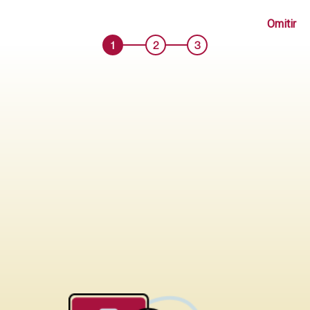
CABECERA PRINCE S.T PRANNA 1.50 PLZ BLANCO NIEVE
Omitir
Código: ME000156220
1
2
3
Antes S/ 1419.90
Añadir
S/ 829.90
Comprar
Probar en mi casa
sólo tapiz