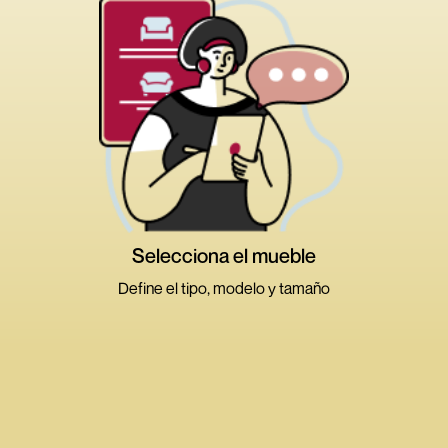
Alejar
Acercar
Medidas
Atributos
Volver
Selecciona el mueble
Define el tipo, modelo y tamaño
>
>
>
Ambientes
Tipos de muebles
Dimensión
Modelos
Sala y Comedor
Dormitorio
Terraza