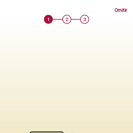
SOFA ALEX TELA ALPHA 3C BEIGE
Omitir
Código: ME000147372
1
2
3
Antes S/ 3289.90
Añadir
S/ 1949.90
Comprar
Probar en mi casa
sólo tapiz