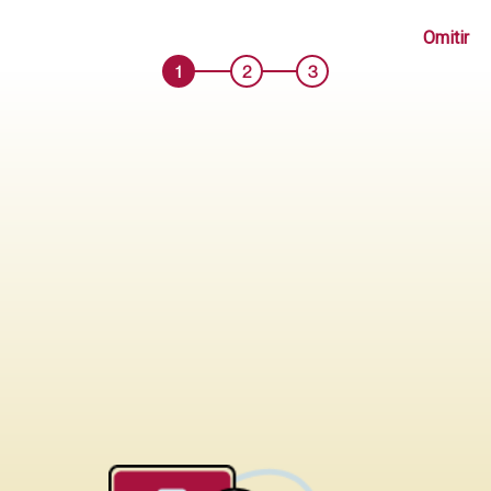
TARIMA BOX OMAR TELA DENVER KING GRIS RATON
Omitir
Código: ME000216422
1
2
3
Antes S/ 2369.90
Añadir
S/ 1399.90
Comprar
Probar en mi casa
sólo tapiz
AGOTADO