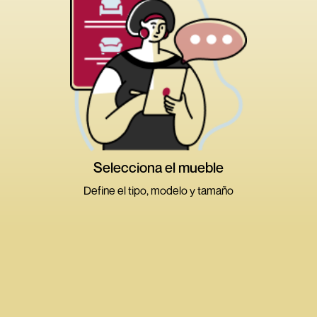
Alejar
Acercar
Medidas
Atributos
Volver
Cambiar
Selecciona el mueble
tamaño
Define el tipo, modelo y tamaño
>
>
>
Ambientes
Tipos de muebles
Dimensión
Modelos
Sala y Comedor
Dormitorio
Terraza