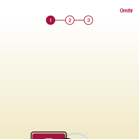
SOFA SANDERS PRANNA 2C TURQUESA
Omitir
Código: ME000162074
1
2
3
Antes S/ 2769.90
Añadir
S/ 1869.90
Comprar
Probar en mi casa
sólo tapiz