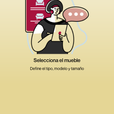
Alejar
Acercar
Medidas
Atributos
Volver
Cambiar
Selecciona el mueble
tamaño
Define el tipo, modelo y tamaño
>
>
>
Ambientes
Tipos de muebles
Dimensión
Modelos
Sala y Comedor
Dormitorio
Terraza