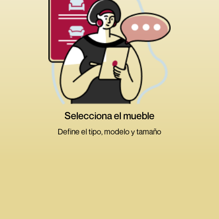
Alejar
Acercar
Medidas
Atributos
Volver
Cambiar
Selecciona el mueble
tamaño
Define el tipo, modelo y tamaño
>
>
>
Ambientes
Tipos de muebles
Dimensión
Modelos
Sala y Comedor
Dormitorio
Terraza