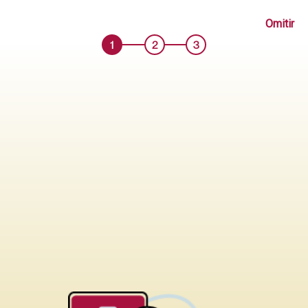
CABECERA PRINTELLA C.T BALI 2.00 PLZ CHOCOLATE
Omitir
Código: ME000170362
1
2
3
Antes S/ 1399.90
Añadir
S/ 819.90
Comprar
Probar en mi casa
sólo tapiz