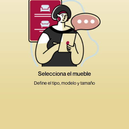
Alejar
Acercar
Medidas
Atributos
Volver
Cambiar
tamaño
Selecciona el mueble
Define el tipo, modelo y tamaño
>
>
>
Ambientes
Tipos de muebles
Dimensión
Modelos
Sala y Comedor
Dormitorio
Terraza