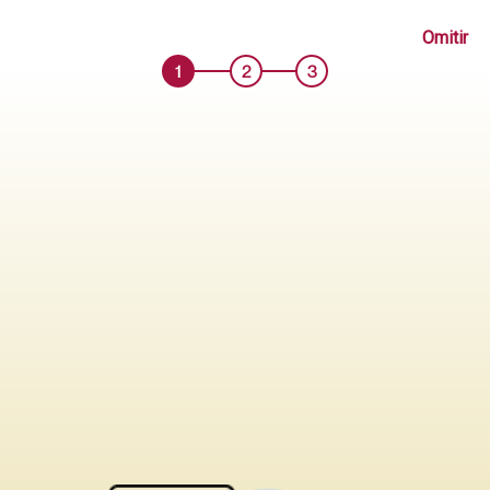
CABECERA LINEAL BALI KING ROJO
Omitir
Código: ME000146115
1
2
3
Antes S/ 1999.90
Añadir
S/ 1179.90
Comprar
Probar en mi casa
sólo tapiz